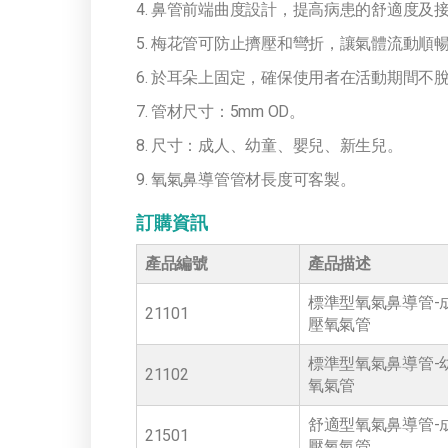
4. 鼻管前端曲度設計，提高病患的舒適度及
5. 梅花管可防止擠壓和彎折，讓氣體流動順
6. 於耳朵上固定，確保使用者在活動期間不
7. 管材尺寸：5mm OD。
8. 尺寸：成人、幼童、嬰兒、新生兒。
9. 氧氣鼻導管管材長度可客製。
訂購資訊
產品編號
產品描述
標準型氧氣鼻導管-成
21101
壓氧氣管
標準型氧氣鼻導管-幼
21102
氧氣管
舒適型氧氣鼻導管-成
21501
壓氧氣管