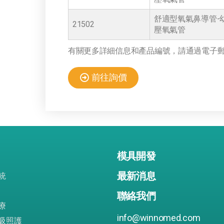
舒適型氧氣鼻導管-幼
21502
壓氧氣管
有關更多詳細信息和產品編號，請通過電子郵件或
前往詢價
模具開發
最新消息
統
聯絡我們
療
info@winnomed.com
吸照護