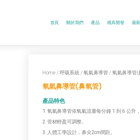
首頁
關於我們
產品
模具開發
最
Home
/
呼吸系統
/
氧氣鼻導管
/ 氧氣鼻導管(
氧氣鼻導管(鼻氧管)
產品特色
1. 氧氣鼻導管依氧氣流量每分鐘 1 到 6 公升
2. 管材輕盈可調整。
3. 人體工學設計，鼻尖2cm間距。