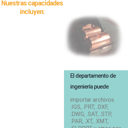
Nuestras capacidades
incluyen:
El departamento de
ingeniería puede
importar archivos
.IGS, .PRT, .DXF,
.DWG, .SAT, .STP,
.PAR, .XT, .XMT,