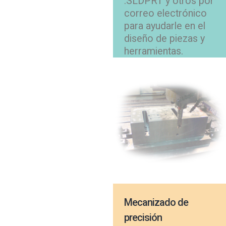
.SLDPRT y otros por
correo electrónico
para ayudarle en el
diseño de piezas y
herramientas.
Mecanizado de
precisión