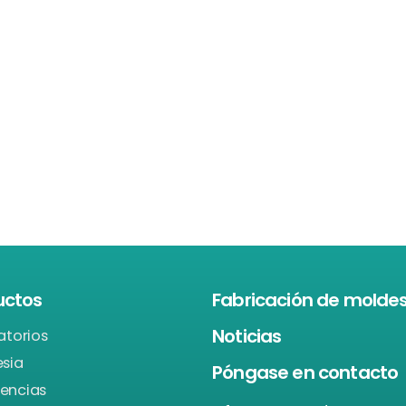
uctos
Fabricación de molde
Noticias
atorios
esia
Póngase en contacto
encias