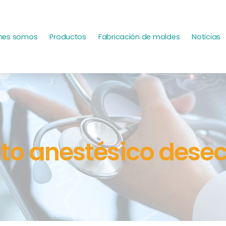
nes somos
Productos
Fabricación de moldes
Noticias
ito anestésico dese